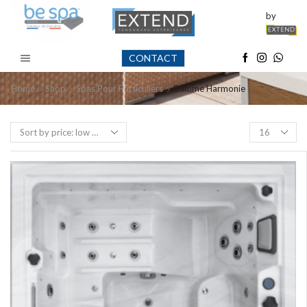
by
CONTACT
Home
Shop
Spas Pour Particuliers
Gamme Harmonie
Products
per
page