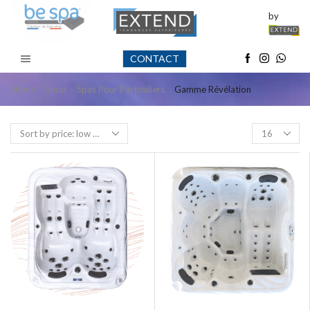
by
CONTACT
Home
Shop
Spas Pour Particuliers
Gamme Révélation
Products
per
page