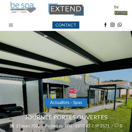
by
CONTACT
Actualités - Spas
JOURNEE PORTES OUVERTES
27 mars 2022
/
Posted by
KFG - EXTEND
/
2571
/
0